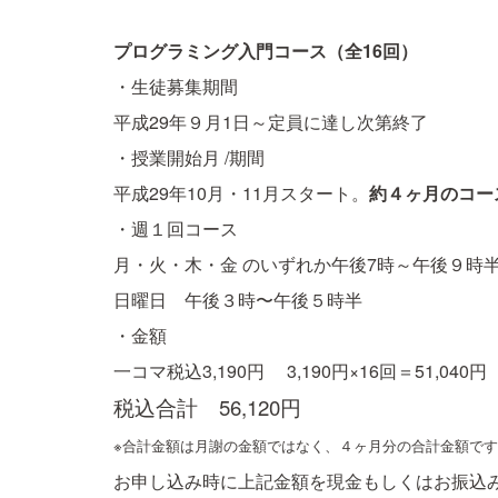
プログラミング入門コース（全16回）
・生徒募集期間
平成29年９月1日～定員に達し次第終了
・授業開始月 /期間
平成29年10月・11月スタート。
約４ヶ月のコー
・週１回コース
月・火・木・金 のいずれか午後7時～午後９時
日曜日 午後３時〜午後５時半
・金額
一コマ税込3,190円 3,190円×16回＝51,04
税込合計 56,120円
※合計金額は月謝の金額ではなく、４ヶ月分の合計金額で
お申し込み時に上記金額を現金もしくはお振込