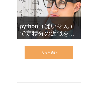
python（ぱいそん）
で定積分の近似を...
もっと読む