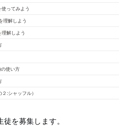
ssを使ってみよう
操作を理解しよう
トを理解しよう
方
文)の使い方
方
の２:シャッフル）
生徒を募集します。