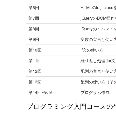
第6回
HTMLのid、cla
第7回
jQueryのDOM
第8回
jQueryのイベン
第9回
変数の宣言と使い
第10回
if文の使い方
第11回
繰り返し処理(for
第12回
配列の宣言と使い
第13回
配列の使い方（そ
第14回~第16回
プログラム作成
プログラミング入門コースの