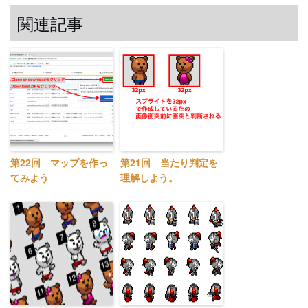
関連記事
第22回 マップを作っ
第21回 当たり判定を
てみよう
理解しよう。