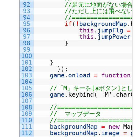
92
//足元に地面がない場合
93
//ただし上には飛べないので
94
//=================
95
if
(
!
backgroundMap
.
h
96
this
.
jumpFlg
=
97
this
.
jumpPower
98
}
99
100
101
}
102
}
)
;
103
game
.
onload
=
function
(
104
105
//「M」キーを[aボタン]とし
106
game
.
keybind
(
'M'
.
charC
107
108
//=====================
109
//  マップデータ
110
//=====================
111
backgroundMap
=
new
Map
112
backgroundMap
.
image
=
g