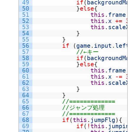
49
if
(
backgroundMa
50
}
else
{
51
this
.
frame
52
this
.
x
+=
3
53
this
.
scaleX
54
}
55
}
56
if
(
game
.
input
.
left
57
//←キー
58
if
(
backgroundMa
59
}
else
{
60
this
.
frame
61
this
.
x
-=
3
62
this
.
scaleX
63
}
64
}
65
//=============
66
//ジャンプ処理
67
//=============
68
if
(
this
.
jumpFlg
)
{
69
if
(
!
this
.
jumpin