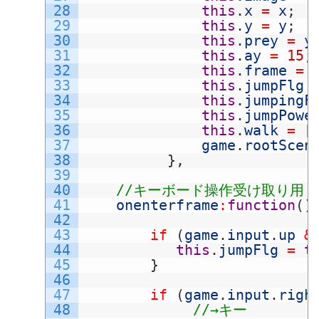
28
this
.
x
=
x
;
29
this
.
y
=
y
;
30
this
.
prey
=
y
31
this
.
ay
=
15
;
32
this
.
frame
=
33
this
.
jumpFlg
34
this
.
jumpingF
35
this
.
jumpPowe
36
this
.
walk
=
[
37
game
.
rootScen
38
}
,
39
40
//キーボード操作受け取り用
41
onenterframe
:
function
(
)
42
43
if
(
game
.
input
.
up
&
44
this
.
jumpFlg
=
t
45
}
46
47
if
(
game
.
input
.
righ
48
//→キー