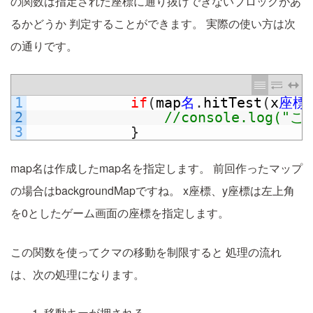
の関数は指定された座標に通り抜けできないブロックがあ
るかどうか
判定することができます。
実際の使い方は次
の通りです。
1
if
(
map
名
.
hitTest
(
x
座標
2
//console.log(
3
}
map名は作成したmap名を指定します。
前回作ったマップ
の場合はbackgroundMapですね。
x座標、y座標は左上角
を0としたゲーム画面の座標を指定します。
この関数を使ってクマの移動を制限すると
処理の流れ
は、次の処理になります。
移動キーが押される