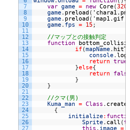
6
window
.
onload
=
function
(
)
{
7
var
game
=
new
Core
(
320
8
game
.
preload
(
'chara1.pn
9
game
.
preload
(
'map1.gif'
10
game
.
fps
=
15
;
11
12
//マップとの接触判定
13
function
bottom_collisi
14
if
(
mapName
.
hitT
15
console
.
log
16
return
true
17
}
else
{
18
return
fals
19
}
20
}
21
22
//クマ(男)
23
Kuma_man
=
Class
.
create
24
{
25
initialize
:
functi
26
Sprite
.
call
(
t
27
this
.
image
=