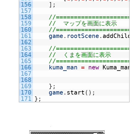
156
]
;
157
158
//=====================
159
//  マップを画面に表示
160
//=====================
161
game
.
rootScene
.
addChild
162
163
//=====================
164
//  くまを画面に表示
165
//=====================
166
kuma_man
=
new
Kuma_man
167
168
169
}
;
170
game
.
start
(
)
;
171
}
;