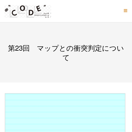
Skip
to
content
第23回 マップとの衝突判定につい
て