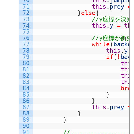
70
this
.
jumpin
71
this
.
prey
=
72
}
else
{
73
//y座標を決
74
this
.
y
=
th
75
76
//y座標が衝
77
while
(
backg
78
this
.
y
79
if
(
!
bac
80
thi
81
thi
82
thi
83
thi
84
bre
85
}
86
}
87
this
.
prey
=
88
}
89
}
90
91
//=================