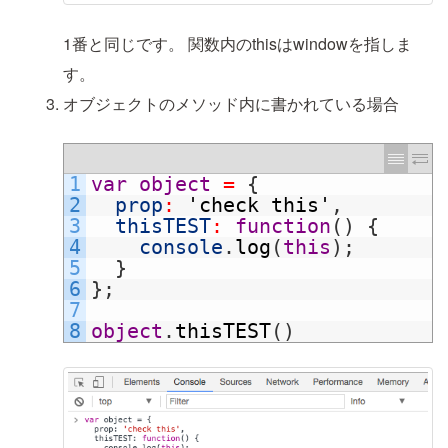
1番と同じです。
関数内のthisはwindowを指しま
す。
オブジェクトのメソッド内に書かれている場合
1
var
object
=
{
2
prop
:
'check this'
,
3
thisTEST
:
function
(
)
{
4
console
.
log
(
this
)
;
5
}
6
}
;
7
8
object
.
thisTEST
(
)