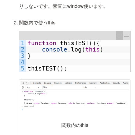
りしないです。素直にwindow使います。
関数内で使うthis
1
function
thisTEST
(
)
{
2
console
.
log
(
this
)
3
}
4
5
thisTEST
(
)
;
関数内のthis