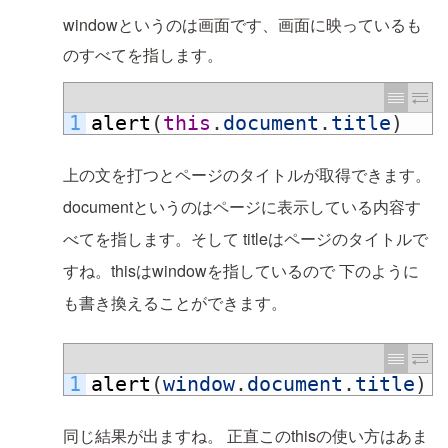
windowというのは画面です、画面に映っているも
のすべてを指します。
1
alert
(
this
.
document
.
title
)
上の文を打つとページのタイトルが取得できます。
documentというのはページに表示している内容す
べてを指します。そして
titleはページのタイトルで
すね。thisはwindowを指しているので
下のように
も書き換えることができます。
1
alert
(
window
.
document
.
title
)
同じ結果が出ますね。
正直このthisの使い方はあま