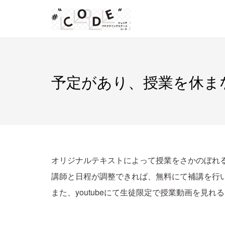
Skip
to
content
予定があり、授業を休ま
オリジナルテキストによって授業をさかのぼれ
講師と日程が調整できれば、無料にて補講を行
また、youtubeにて生徒限定で授業動画を見れ