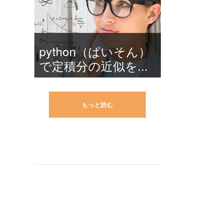
python（ぱいそん）
で定積分の近似を...
もっと読む