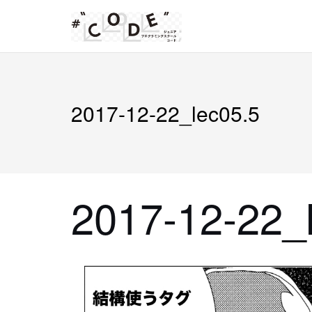
Skip
to
content
2017-12-22_lec05.5
2017-12-22_