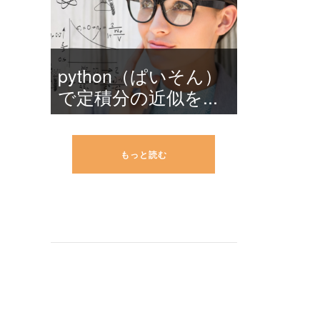
python（ぱいそん）
で定積分の近似を...
もっと読む