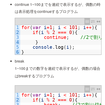
continue
1~100までを連続で表示するが、偶数の時
は表示処理をcontinueするプログラム
1
for
(
var
i
=
1
;
i
<
101
;
i
++
)
{
2
if
(
i
%
2
===
0
)
{
3
continue
;
//2で割り
4
}
5
console
.
log
(
i
)
;
6
}
break
1~100までの数字を連続で表示するが、偶数の場合
はbreakするプログラム
1
for
(
var
i
=
1
;
i
<
101
;
i
++
)
{
2
if
(
i
%
2
===
0
)
{
3
break
;
//2で割り切れ