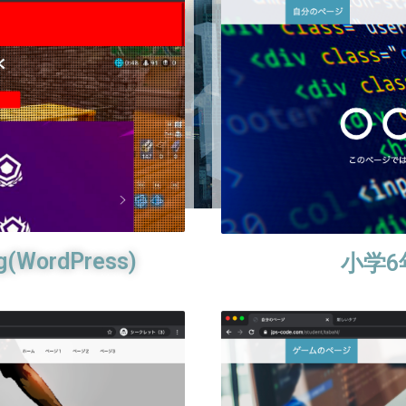
(WordPress)
小学